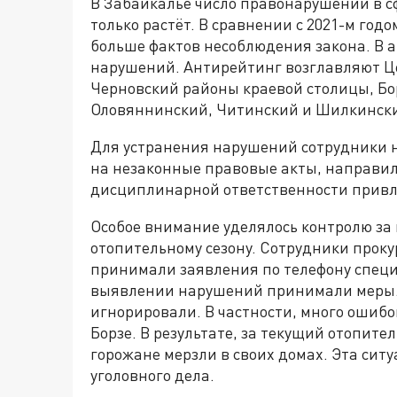
В Забайкалье число правонарушений в с
только растёт. В сравнении с 2021-м го
больше фактов несоблюдения закона. В 
нарушений. Антирейтинг возглавляют 
Черновский районы краевой столицы, Бо
Оловяннинский, Читинский и Шилкинск
Для устранения нарушений сотрудники н
на незаконные правовые акты, направили
дисциплинарной ответственности привле
Особое внимание уделялось контролю за
отопительному сезону. Сотрудники прок
принимали заявления по телефону специ
выявлении нарушений принимали меры. 
игнорировали. В частности, много ошибок
Борзе. В результате, за текущий отопите
горожане мерзли в своих домах. Эта си
уголовного дела.