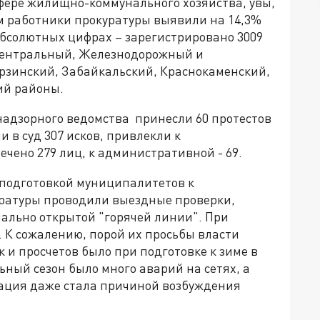
фере жилищно-коммунального хозяйства, увы,
дом работники прокуратуры выявили на 14,3%
абсолютных цифрах – зарегистрировано 3009
Центральный, Железнодорожный и
рзинский, Забайкальский, Краснокаменский,
ий районы.
адзорного ведомства принесли 60 протестов
 в суд 307 исков, привлекли к
чено 279 лиц, к административной - 69.
 подготовкой муниципалитетов к
уратуры проводили выездные проверки,
ально открытой "горячей линии". При
К сожалению, порой их просьбы власти
 и просчетов было при подготовке к зиме в
льный сезон было много аварий на сетях, а
туация даже стала причиной возбуждения