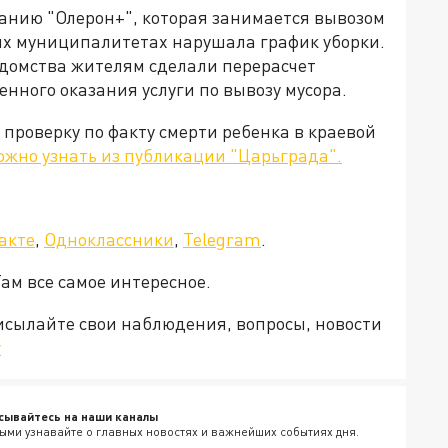
панию "Олерон+", которая занимается вывозом
гих муниципалитетах нарушала график уборки.
домства жителям сделали перерасчет
нного оказания услуги по вывозу мусора.
проверку по факту смерти ребенка в краевой
ожно узнать из публикации "Царьграда".
акте
,
Одноклассники
,
Telegram
.
ам все самое интересное.
рисылайте свои наблюдения, вопросы, новости
v
сывайтесь на наши каналы
ыми узнавайте о главных новостях и важнейших событиях дня.