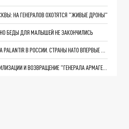
ОСКВЫ: НА ГЕНЕРАЛОВ ОХОТЯТСЯ "ЖИВЫЕ ДРОНЫ"
. НО БЕДЫ ДЛЯ МАЛЫШЕЙ НЕ ЗАКОНЧИЛИСЬ
"ОЧЕНЬ ПЛОХИЕ НОВОСТИ": БОЛЬШАЯ ОШИБКА PALANTIR В РОССИИ. СТРАНЫ НАТО ВПЕРВЫЕ ЗА СВО ОСТАНОВИЛИ ПОСТАВКИ ОРУЖИЯ. ВСУ ТЕРЯЮТ ПРИГРАНИЧЬЕ?
ТРИ ГЛАВНЫХ ИНСАЙДА ОБ СВО. ОТМЕНА МОБИЛИЗАЦИИ И ВОЗВРАЩЕНИЕ "ГЕНЕРАЛА АРМАГЕДДОНА"? ОТЛИЧНЫЕ НОВОСТИ, КОТОРЫЕ ЖДАЛИ ВСЕ