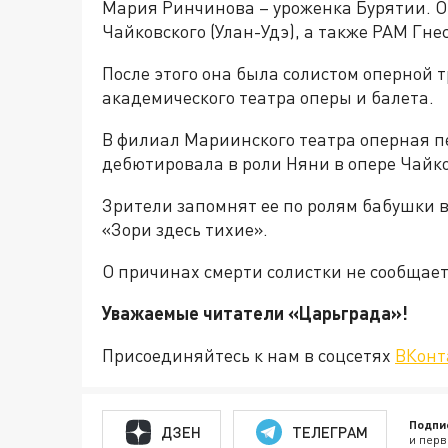
Мария Ринчинова – уроженка Бурятии. 
Чайковского (Улан-Удэ), а также РАМ Гне
После этого она была солистом оперной 
академического театра оперы и балета.
В филиал Мариинского театра оперная п
дебютировала в роли Няни в опере Чайк
Зрители запомнят ее по ролям бабушки 
«Зори здесь тихие».
О причинах смерти солистки не сообщает
Уважаемые читатели «Царьгра
Присоединяйтесь к нам в соцсетях
ВКонт
Подпи
ДЗЕН
ТЕЛЕГРАМ
и перв