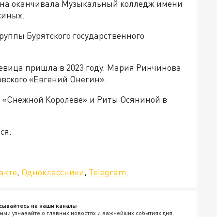
Она оканчивала Музыкальный колледж имени
синых.
труппы Бурятского государственного
евица пришла в 2023 году. Мария Ринчинова
овского «Евгений Онегин».
в «Снежной Королеве» и Риты Осяниной в
ся.
да»!
акте
,
Одноклассники
,
Telegram
.
сывайтесь на наши каналы
ыми узнавайте о главных новостях и важнейших событиях дня.