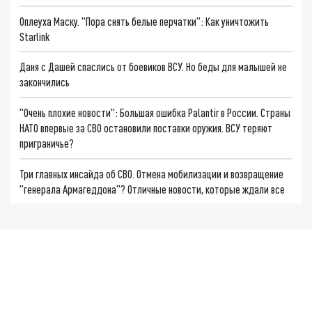
Оплеуха Маску. "Пора снять белые перчатки": Как уничтожить
Starlink
Даня с Дашей спаслись от боевиков ВСУ. Но беды для малышей не
закончились
"Очень плохие новости": Большая ошибка Palantir в России. Страны
НАТО впервые за СВО остановили поставки оружия. ВСУ теряют
приграничье?
Три главных инсайда об СВО. Отмена мобилизации и возвращение
"генерала Армагеддона"? Отличные новости, которые ждали все