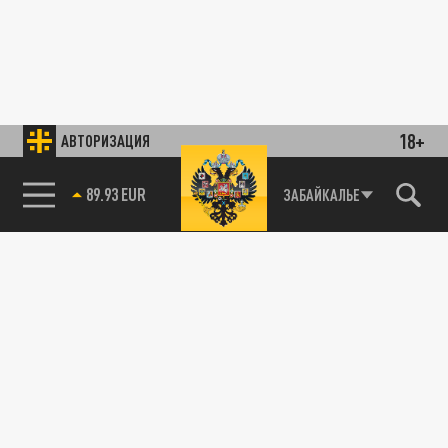
18+
АВТОРИЗАЦИЯ
89.93 EUR
ЗАБАЙКАЛЬЕ