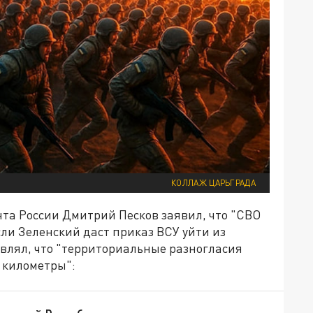
КОЛЛАЖ ЦАРЬГРАДА
ента России Дмитрий Песков заявил, что "СВО
сли Зеленский даст приказ ВСУ уйти из
аявлял, что "территориальные разногласия
 километры":