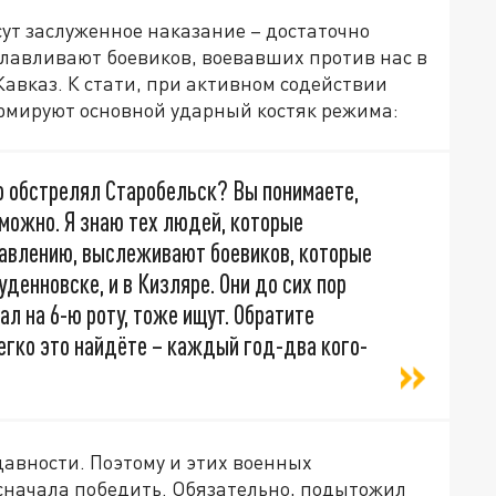
ут заслуженное наказание – достаточно
тлавливают боевиков, воевавших против нас в
авказ. К стати, при активном содействии
ормируют основной ударный костяк режима:
о обстрелял Старобельск? Вы понимаете,
можно. Я знаю тех людей, которые
авлению, выслеживают боевиков, которые
денновске, и в Кизляре. Они до сих пор
ал на 6-ю роту, тоже ищут. Обратите
легко это найдёте – каждый год-два кого-
авности. Поэтому и этих военных
 сначала победить. Обязательно, подытожил