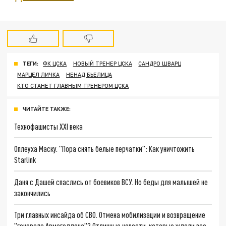
ТЕГИ:
ФК ЦСКА
НОВЫЙ ТРЕНЕР ЦСКА
САНДРО ШВАРЦ
МАРЦЕЛ ЛИЧКА
НЕНАД БЬЕЛИЦА
КТО СТАНЕТ ГЛАВНЫМ ТРЕНЕРОМ ЦСКА
ЧИТАЙТЕ ТАКЖЕ:
Технофашисты XXI века
Оплеуха Маску. "Пора снять белые перчатки": Как уничтожить
Starlink
Даня с Дашей спаслись от боевиков ВСУ. Но беды для малышей не
закончились
Три главных инсайда об СВО. Отмена мобилизации и возвращение
"генерала Армагеддона"? Отличные новости, которые ждали все