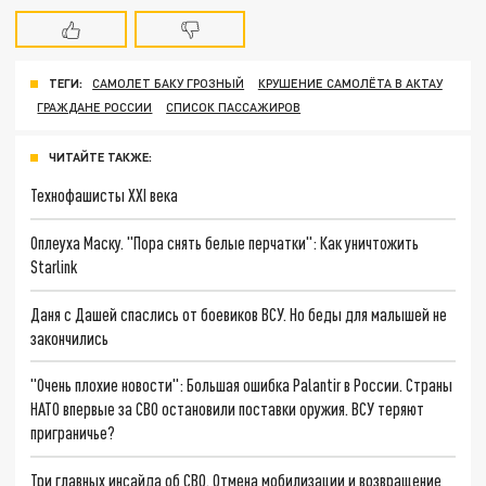
ТЕГИ:
САМОЛЕТ БАКУ ГРОЗНЫЙ
КРУШЕНИЕ САМОЛЁТА В АКТАУ
ГРАЖДАНЕ РОССИИ
СПИСОК ПАССАЖИРОВ
ЧИТАЙТЕ ТАКЖЕ:
Технофашисты XXI века
Оплеуха Маску. "Пора снять белые перчатки": Как уничтожить
Starlink
Даня с Дашей спаслись от боевиков ВСУ. Но беды для малышей не
закончились
"Очень плохие новости": Большая ошибка Palantir в России. Страны
НАТО впервые за СВО остановили поставки оружия. ВСУ теряют
приграничье?
Три главных инсайда об СВО. Отмена мобилизации и возвращение