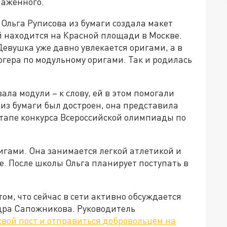
лаженного.
льга Руписова из бумаги создала макет
й находится на Красной площади в Москве.
Девушка уже давно увлекается оригами, а в
огера по модульному оригами. Так и родилась
ала модули – к слову, ей в этом помогали
 из бумаги был достроен, она представила
тапе конкурса Всероссийской олимпиады по
ригами. Она занимается легкой атлетикой и
е. После школы Ольга планирует поступать в
ом, что сейчас в сети активно обсуждается
дра Сапожникова. Руководитель
свой пост и отправиться добровольцем на