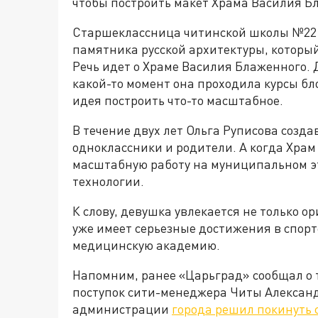
чтобы построить макет Храма Василия Б
Старшеклассница читинской школы №22 О
памятника русской архитектуры, которы
Речь идет о Храме Василия Блаженного. 
какой-то момент она проходила курсы бл
идея построить что-то масштабное.
В течение двух лет Ольга Руписова создав
одноклассники и родители. А когда Храм
масштабную работу на муниципальном э
технологии.
К слову, девушка увлекается не только о
уже имеет серьезные достижения в спорт
медицинскую академию.
Напомним, ранее «Царьград» сообщал о т
поступок сити-менеджера Читы Алексан
администрации
города решил покинуть 