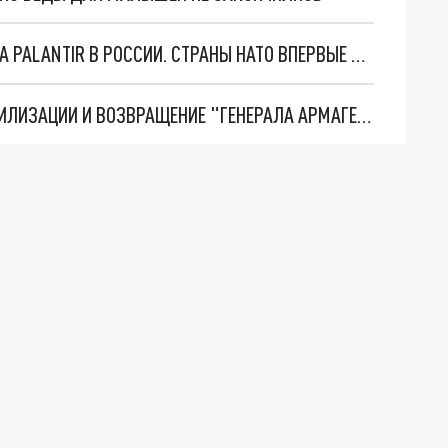
"ОЧЕНЬ ПЛОХИЕ НОВОСТИ": БОЛЬШАЯ ОШИБКА PALANTIR В РОССИИ. СТРАНЫ НАТО ВПЕРВЫЕ ЗА СВО ОСТАНОВИЛИ ПОСТАВКИ ОРУЖИЯ. ВСУ ТЕРЯЮТ ПРИГРАНИЧЬЕ?
ТРИ ГЛАВНЫХ ИНСАЙДА ОБ СВО. ОТМЕНА МОБИЛИЗАЦИИ И ВОЗВРАЩЕНИЕ "ГЕНЕРАЛА АРМАГЕДДОНА"? ОТЛИЧНЫЕ НОВОСТИ, КОТОРЫЕ ЖДАЛИ ВСЕ