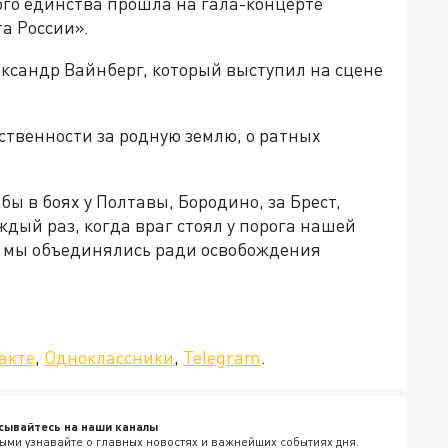
го единства прошла на гала-концерте
а России».
ександр Вайнберг, который выступил на сцене
тственности за родную землю, о ратных
бы в боях у Полтавы, Бородино, за Брест,
ждый раз, когда враг стоял у порога нашей
, мы объединялись ради освобождения
а»!
акте
,
Одноклассники
,
Telegram
.
сывайтесь на наши каналы
ыми узнавайте о главных новостях и важнейших событиях дня.