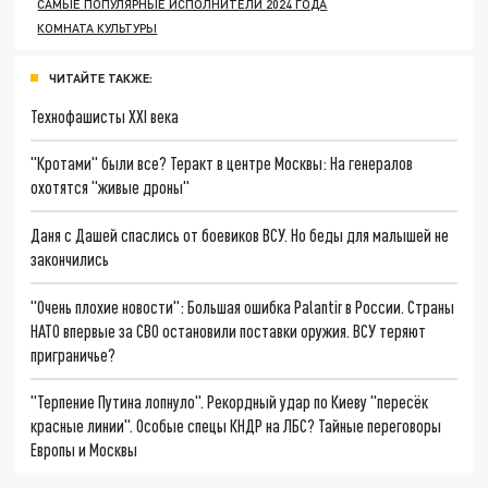
САМЫЕ ПОПУЛЯРНЫЕ ИСПОЛНИТЕЛИ 2024 ГОДА
КОМНАТА КУЛЬТУРЫ
ЧИТАЙТЕ ТАКЖЕ:
Технофашисты XXI века
"Кротами" были все? Теракт в центре Москвы: На генералов
охотятся "живые дроны"
Даня с Дашей спаслись от боевиков ВСУ. Но беды для малышей не
закончились
"Очень плохие новости": Большая ошибка Palantir в России. Страны
НАТО впервые за СВО остановили поставки оружия. ВСУ теряют
приграничье?
"Терпение Путина лопнуло". Рекордный удар по Киеву "пересёк
красные линии". Особые спецы КНДР на ЛБС? Тайные переговоры
Европы и Москвы