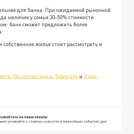
ельнее для банка. При ожидаемой рыночной
ода наличие у семьи 30-50% стоимости
ом: банк сможет предложить более
а.
 собственное жилье стоит рассмотреть и
»!
акте
,
Одноклассники
,
Telegram
и
Дзен-
сывайтесь на наши каналы
ыми узнавайте о главных новостях и важнейших событиях дня.