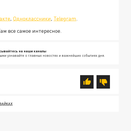
а»!
акте
,
Одноклассники
,
Telegram
.
Там все самое интересное.
сывайтесь на наши каналы
ыми узнавайте о главных новостях и важнейших событиях дня.
ВАЙКАХ