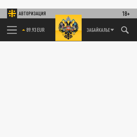
18+
АВТОРИЗАЦИЯ
89.93 EUR
ЗАБАЙКАЛЬЕ