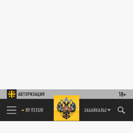
18+
АВТОРИЗАЦИЯ
89.93 EUR
ЗАБАЙКАЛЬЕ