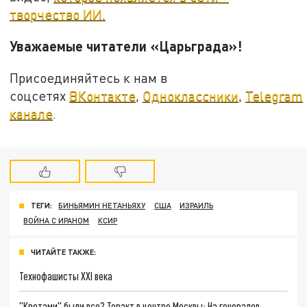
творчество ИИ.
Уважаемые читатели «Царьграда»!
Присоединяйтесь к нам в
соцсетях
ВКонтакте
,
Одноклассники
,
Telegram
канале
.
ТЕГИ:
БИНЬЯМИН НЕТАНЬЯХУ
США
ИЗРАИЛЬ
ВОЙНА С ИРАНОМ
КСИР
ЧИТАЙТЕ ТАКЖЕ:
Технофашисты XXI века
"Кротами" были все? Теракт в центре Москвы: На генералов