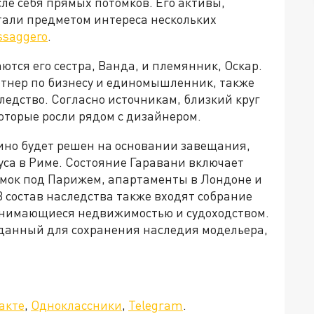
сле себя прямых потомков. Его активы,
тали предметом интереса нескольких
ssaggero
.
тся его сестра, Ванда, и племянник, Оскар.
тнер по бизнесу и единомышленник, также
ледство. Согласно источникам, близкий круг
оторые росли рядом с дизайнером.
ино будет решен на основании завещания,
уса в Риме. Состояние Гаравани включает
амок под Парижем, апартаменты в Лондоне и
 состав наследства также входят собрание
занимающиеся недвижимостью и судоходством.
зданный для сохранения наследия модельера,
да»!
акте
,
Одноклассники
,
Telegram
.