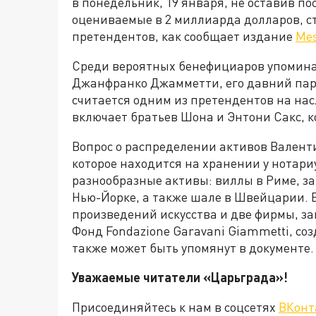
в понедельник, 19 января, не оставив по
оцениваемые в 2 миллиарда долларов, с
претендентов, как сообщает издание
Me
Среди вероятных бенефициаров упоминаю
Джанфранко Джамметти, его давний пар
считается одним из претендентов на нас
включает братьев Шона и Энтони Сакс, к
Вопрос о распределении активов Валент
которое находится на хранении у нотари
разнообразные активы: виллы в Риме, з
Нью-Йорке, а также шале в Швейцарии. В
произведений искусства и две фирмы, 
Фонд Fondazione Garavani Giammetti, со
также может быть упомянут в документе.
Уважаемые читатели «Царьгра
Присоединяйтесь к нам в соцсетях
ВКонт