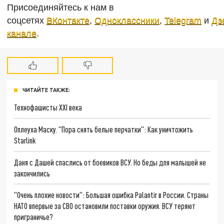
Присоединяйтесь к нам в
соцсетях
ВКонтакте
,
Одноклассники
,
Telegram
и
Дз
канале
.
ЧИТАЙТЕ ТАКЖЕ:
Технофашисты XXI века
Оплеуха Маску. "Пора снять белые перчатки": Как уничтожить
Starlink
Даня с Дашей спаслись от боевиков ВСУ. Но беды для малышей не
закончились
"Очень плохие новости": Большая ошибка Palantir в России. Страны
НАТО впервые за СВО остановили поставки оружия. ВСУ теряют
приграничье?