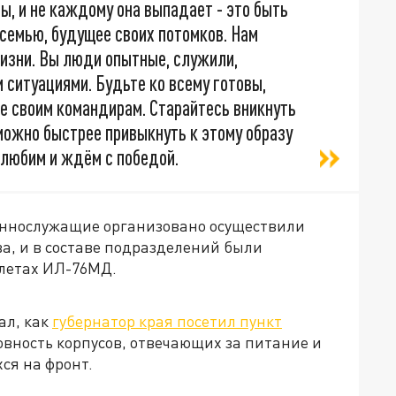
ы, и не каждому она выпадает - это быть
семью, будущее своих потомков. Нам
жизни. Вы люди опытные, служили,
ситуациями. Будьте ко всему готовы,
е своим командирам. Старайтесь вникнуть
к можно быстрее привыкнуть к этому образу
с любим и ждём с победой.
еннослужащие организовано осуществили
а, и в составе подразделений были
летах ИЛ-76МД.
ал, как
губернатор края посетил пункт
овность корпусов, отвечающих за питание и
ся на фронт.