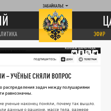
ЗАБАЙКАЛЬЕ
ИЙ
Ц
АЛИТИКА
ЭФИР
КОЛЛАЖ ЦАРЬГРАДА
ПОДПИШИТЕСЬ:
И – УЧЁНЫЕ СНЯЛИ ВОПРОС
о распределения задач между полушариями
ти равнозначны.
кие ученые наконец поняли, почему так вышло.
ли данные о рационе, массе тела, размере