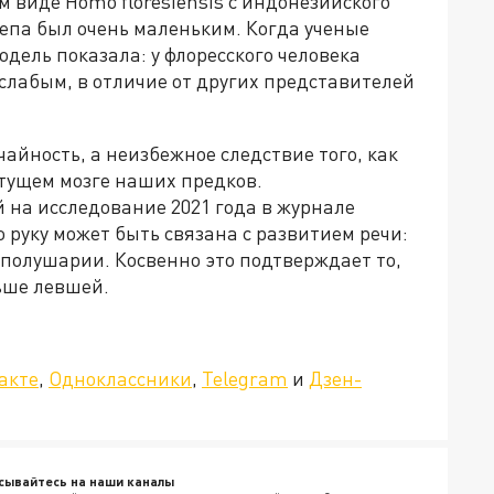
 виде Homo floresiensis с индонезийского
репа был очень маленьким. Когда ученые
дель показала: у флоресского человека
слабым, в отличие от других представителей
айность, а неизбежное следствие того, как
тущем мозге наших предков.
й на исследование 2021 года в журнале
ю руку может быть связана с развитием речи:
 полушарии. Косвенно это подтверждает то,
ьше левшей.
»!
акте
,
Одноклассники
,
Telegram
и
Дзен-
сывайтесь на наши каналы