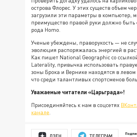
Проверить догадку удалось на карликовом
острова Флорес. У этих существ объем че
загрузили эти параметры в компьютер, мо
преимущество правой руки должно быть 
рода Homo.
Ученые убеждены, праворукость — не случ
эволюция распоряжалась энергией в рас
Как пишет National Geographic со ссылко
Laterality, привычка использовать праву
зоны Брока и Вернике находятся в левом
что среди талантливых спортсменов бол
Уважаемые читатели «Царьграда
Присоединяйтесь к нам в соцсетях
ВКонт
канале
.
Подпи
ДЗЕН
ТЕЛЕГРАМ