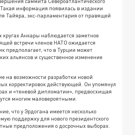
завершения саммита Североатлантического
. Такая информация появилась в издании
ля Тайяра, экс-парламентария от правящей
х кругах Анкары наблюдается заметное
ящей встречи членов НАТО ожидается
к предполагает, что в Турции может
ких альянсов и существенное изменение
ие на возможности разработки новой
ных корректировок действующей. Он упомянул
рах и «теневой дипломатии», предвосхищая
жутся многим маловероятными.
ие, что у Эрдогана имеется несколько
емую поддержку для нового президентского
оятные предположения о досрочных выборах.