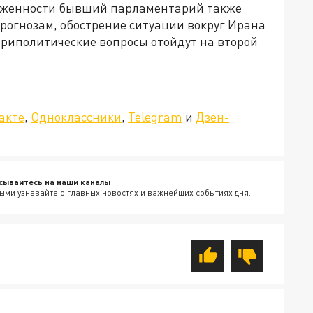
яженности бывший парламентарий также
прогнозам, обострение ситуации вокруг Ирана
утриполитические вопросы отойдут на второй
»!
акте
,
Одноклассники
,
Telegram
и
Дзен-
сывайтесь на наши каналы
ыми узнавайте о главных новостях и важнейших событиях дня.