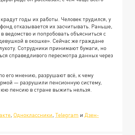
крадут годы их работы. Человек трудился, у
 фонд отказывается их засчитывать. Раньше,
в ведомство и попробовать объясниться с
девушкой в окошке». Сейчас же граждане
лухоту. Сотрудники принимают бумаги, но
ься справедливого пересмотра данных через
о его мнению, разрушают всё, к чему
ормой — разрушили пенсионную систему,
нюю пенсию в стране выжить нельзя.
»!
акте
,
Одноклассники
,
Telegram
и
Дзен-