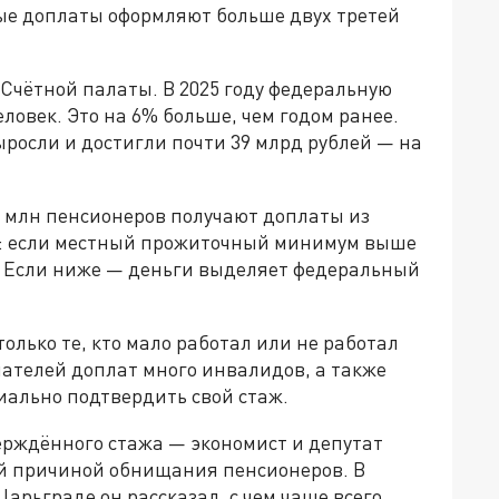
ные доплаты оформляют больше двух третей
 Счётной палаты. В 2025 году федеральную
ловек. Это на 6% больше, чем годом ранее.
росли и достигли почти 39 млрд рублей — на
 млн пенсионеров получают доплаты из
: если местный прожиточный минимум выше
. Если ниже — деньги выделяет федеральный
лько те, кто мало работал или не работал
чателей доплат много инвалидов, а также
иально подтвердить свой стаж.
ерждённого стажа — экономист и депутат
й причиной обнищания пенсионеров. В
арьграде он рассказал, с чем чаще всего