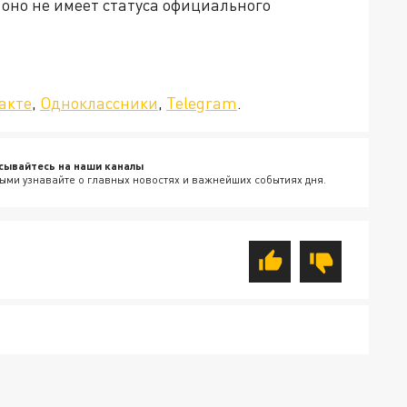
оно не имеет статуса официального
да»!
акте
,
Одноклассники
,
Telegram
.
сывайтесь на наши каналы
ыми узнавайте о главных новостях и важнейших событиях дня.