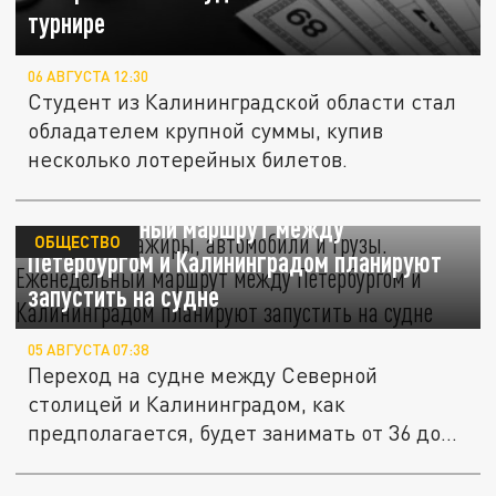
турнире
06 АВГУСТА 12:30
Студент из Калининградской области стал
обладателем крупной суммы, купив
несколько лотерейных билетов.
Влезут пассажиры, автомобили и грузы.
Еженедельный маршрут между
ОБЩЕСТВО
Петербургом и Калининградом планируют
запустить на судне
05 АВГУСТА 07:38
Переход на судне между Северной
столицей и Калининградом, как
предполагается, будет занимать от 36 до
40 часов...