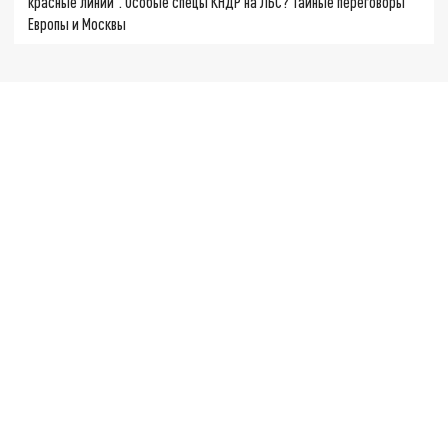
красные линии". Особые спецы КНДР на ЛБС? Тайные переговоры
Европы и Москвы