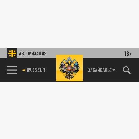
18+
АВТОРИЗАЦИЯ
89.93 EUR
ЗАБАЙКАЛЬЕ