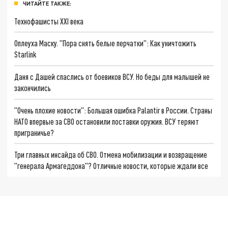
ЧИТАЙТЕ ТАКЖЕ:
Технофашисты XXI века
Оплеуха Маску. "Пора снять белые перчатки": Как уничтожить
Starlink
Даня с Дашей спаслись от боевиков ВСУ. Но беды для малышей не
закончились
"Очень плохие новости": Большая ошибка Palantir в России. Страны
НАТО впервые за СВО остановили поставки оружия. ВСУ теряют
приграничье?
Три главных инсайда об СВО. Отмена мобилизации и возвращение
"генерала Армагеддона"? Отличные новости, которые ждали все