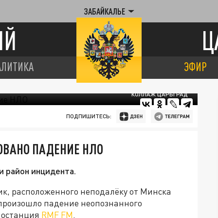
ЗАБАЙКАЛЬЕ
ИЙ
Ц
АЛИТИКА
ЭФИР
КОЛЛАЖ ЦАРЬГРАД
ПОДПИШИТЕСЬ:
ОВАНО ПАДЕНИЕ НЛО
 район инцидента.
ик, расположенного неподалёку от Минска
 произошло падение неопознанного
диостанция
RMF FM
.