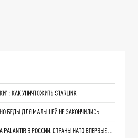
ТКИ": КАК УНИЧТОЖИТЬ STARLINK
. НО БЕДЫ ДЛЯ МАЛЫШЕЙ НЕ ЗАКОНЧИЛИСЬ
"ОЧЕНЬ ПЛОХИЕ НОВОСТИ": БОЛЬШАЯ ОШИБКА PALANTIR В РОССИИ. СТРАНЫ НАТО ВПЕРВЫЕ ЗА СВО ОСТАНОВИЛИ ПОСТАВКИ ОРУЖИЯ. ВСУ ТЕРЯЮТ ПРИГРАНИЧЬЕ?