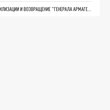
ТРИ ГЛАВНЫХ ИНСАЙДА ОБ СВО. ОТМЕНА МОБИЛИЗАЦИИ И ВОЗВРАЩЕНИЕ "ГЕНЕРАЛА АРМАГЕДДОНА"? ОТЛИЧНЫЕ НОВОСТИ, КОТОРЫЕ ЖДАЛИ ВСЕ