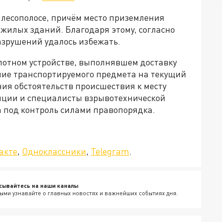
в лесополосе, причём место приземления
жилых зданий. Благодаря этому, согласно
зрушений удалось избежать.
илотном устройстве, выполнявшем доставку
ение транспортируемого предмета на текущий
ия обстоятельств происшествия к месту
ции и специалисты взрывотехнической
а под контроль силами правопорядка.
да»!
акте
,
Одноклассники
,
Telegram
.
сывайтесь на наши каналы
ыми узнавайте о главных новостях и важнейших событиях дня.