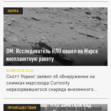
НАУКА
DM: Исследователь НЛО нашел на Марсе
инопланетную ракету
04 АВГУСТА 16:23
Скотт Уоринг заявил об обнаружении на
снимках марсохода Curiosity
неразорвавшегося снаряда внеземного...
Тайна озера Анбаш: НЛО заметили над
ПРОИСШЕСТВИЯ