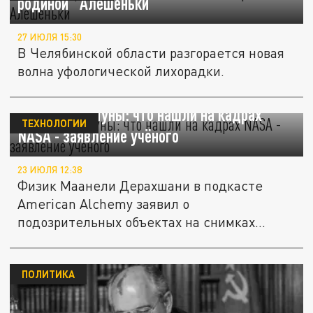
родиной "Алешеньки"
27 ИЮЛЯ 15:30
В Челябинской области разгорается новая
волна уфологической лихорадки.
НЛО вокруг Луны: что нашли на кадрах
ТЕХНОЛОГИИ
NASA - заявление учёного
23 ИЮЛЯ 12:38
Физик Маанели Дерахшани в подкасте
American Alchemy заявил о
подозрительных объектах на снимках
лунных миссий...
ПОЛИТИКА