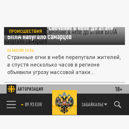
Подумали НЛО: Свечение в небе до атаки
ПРОИСШЕСТВИЯ
БПЛА напугало самарцев
06 ИЮЛЯ 14:54
Странные огни в небе перепугали жителей,
а спустя несколько часов в регионе
объявили угрозу массовой атаки...
18+
Созданная в США комиссия по НЛО успела
АВТОРИЗАЦИЯ
ОБЩЕСТВО
переполошить научный мир
89.93 EUR
ЗАБАЙКАЛЬЕ
02 ИЮЛЯ 11:17
Созданная в США секретная комиссия по
НЛО оставила в недоумении весь научный