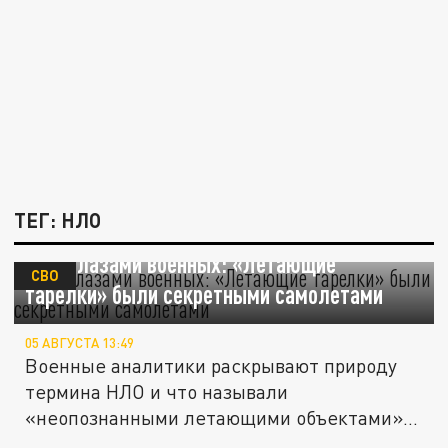
ТЕГ: НЛО
НЛО глазами военных: «Летающие
СВО
тарелки» были секретными самолетами
05 АВГУСТА 13:49
Военные аналитики раскрывают природу
термина НЛО и что называли
«неопознанными летающими объектами» в
период...