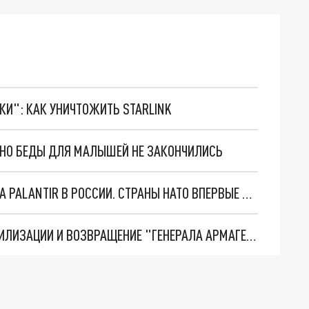
ТКИ": КАК УНИЧТОЖИТЬ STARLINK
. НО БЕДЫ ДЛЯ МАЛЫШЕЙ НЕ ЗАКОНЧИЛИСЬ
"ОЧЕНЬ ПЛОХИЕ НОВОСТИ": БОЛЬШАЯ ОШИБКА PALANTIR В РОССИИ. СТРАНЫ НАТО ВПЕРВЫЕ ЗА СВО ОСТАНОВИЛИ ПОСТАВКИ ОРУЖИЯ. ВСУ ТЕРЯЮТ ПРИГРАНИЧЬЕ?
ТРИ ГЛАВНЫХ ИНСАЙДА ОБ СВО. ОТМЕНА МОБИЛИЗАЦИИ И ВОЗВРАЩЕНИЕ "ГЕНЕРАЛА АРМАГЕДДОНА"? ОТЛИЧНЫЕ НОВОСТИ, КОТОРЫЕ ЖДАЛИ ВСЕ