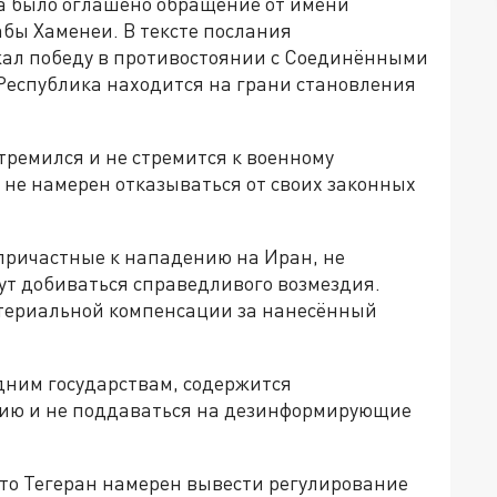
а было оглашено обращение от имени
бы Хаменеи. В тексте послания
жал победу в противостоянии с Соединёнными
Республика находится на грани становления
стремился и не стремится к военному
х не намерен отказываться от своих законных
 причастные к нападению на Иран, не
ут добиваться справедливого возмездия.
атериальной компенсации за нанесённый
дним государствам, содержится
ию и не поддаваться на дезинформирующие
что Тегеран намерен вывести регулирование