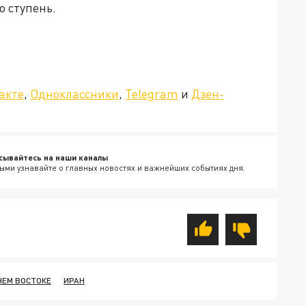
ю ступень.
»!
акте
,
Одноклассники
,
Telegram
и
Дзен-
сывайтесь на наши каналы
ыми узнавайте о главных новостях и важнейших событиях дня.
НЕМ ВОСТОКЕ
ИРАН