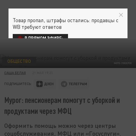
Товар пропал, штрафы остались: продавцы с
WB требуют ответов
В ПРЯМОМ ЭФИРЕ:
ОБЩЕСТВО
ФОТО: FREEPIK
САША БЕЛАЯ
21 МАЯ 19:23
ПОДПИШИТЕСЬ:
Мурог: пенсионерам помогут с уборкой и
продуктами через МФЦ
Оформить помощь можно через центры
соцобслуживания, МФЦ или «Госуслуги».