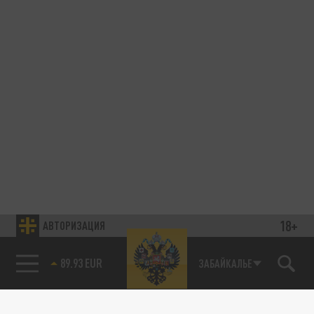
18+
АВТОРИЗАЦИЯ
89.93 EUR
ЗАБАЙКАЛЬЕ