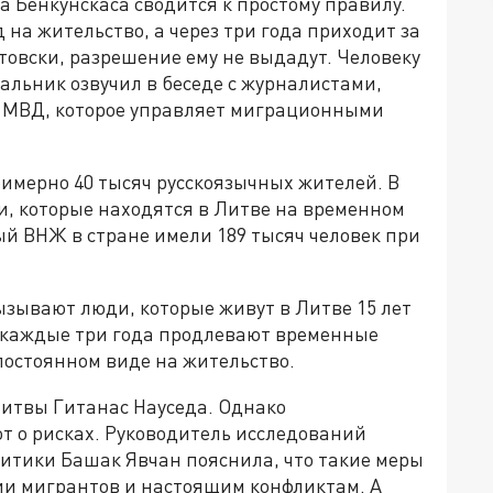
 Бенкунскаса сводится к простому правилу.
на жительство, а через три года приходит за
итовски, разрешение ему не выдадут. Человеку
альник озвучил в беседе с журналистами,
в МВД, которое управляет миграционными
римерно 40 тысяч русскоязычных жителей. В
и, которые находятся в Литве на временном
ый ВНЖ в стране имели 189 тысяч человек при
зывают люди, которые живут в Литве 15 лет
и каждые три года продлевают временные
постоянном виде на жительство.
итвы Гитанас Науседа. Однако
 о рисках. Руководитель исследований
итики Башак Явчан пояснила, что такие меры
ции мигрантов и настоящим конфликтам. А