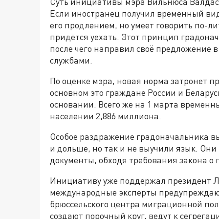
Суть инициативы мэра Вильнюса Валдаса
Если иностранец получил временный вид 
его продлением, но умеет говорить по-л
придётся уехать. Этот принцип градонач
после чего направил своё предложение 
службами.
По оценке мэра, новая норма затронет п
основном это граждане России и Беларус
основании. Всего же на 1 марта временн
населении 2,886 миллиона.
Особое раздражение градоначальника вы
и дольше, но так и не выучили язык. Он
документы, обходя требования закона о 
Инициативу уже поддержал президент Л
международные эксперты предупреждают
брюссельского центра миграционной пол
создают порочный круг, ведут к сегрега