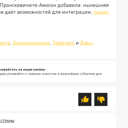
а Пранскевичюте-Амосон добавила: нынешняя
ем даёт возможностей для интеграции,
пишет
»!
акте
,
Одноклассники
,
Telegram
и
Дзен-
сывайтесь на наши каналы
ыми узнавайте о главных новостях и важнейших событиях дня.
 СТРАНЫ