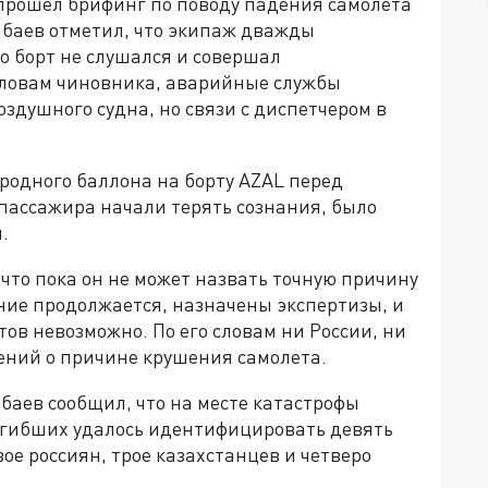
е прошел брифинг по поводу падения самолета
абаев отметил, что экипаж дважды
 борт не слушался и совершал
словам чиновника, аварийные службы
здушного судна, но связи с диспетчером в
родного баллона на борту AZAL перед
 пассажира начали терять сознания, было
.
что пока он не может назвать точную причину
ние продолжается, назначены экспертизы, и
тов невозможно. По его словам ни России, ни
ений о причине крушения самолета.
аев сообщил, что на месте катастрофы
огибших удалось идентифицировать девять
ое россиян, трое казахстанцев и четверо