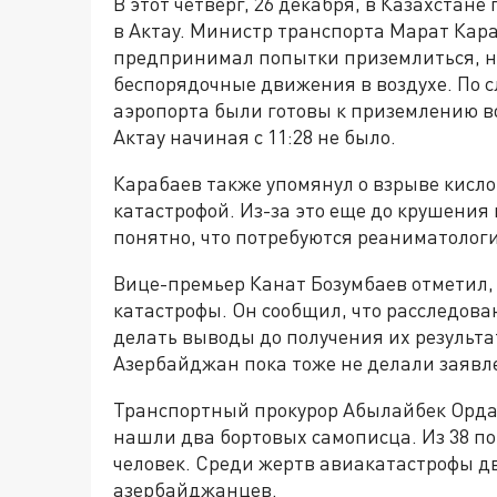
В этот четверг, 26 декабря, в Казахстан
в Актау. Министр транспорта Марат Кар
предпринимал попытки приземлиться, но
беспорядочные движения в воздухе. По 
аэропорта были готовы к приземлению во
Актау начиная с 11:28 не было.
Карабаев также упомянул о взрыве кисло
катастрофой. Из-за это еще до крушения
понятно, что потребуются реаниматологи
Вице-премьер Канат Бозумбаев отметил, 
катастрофы. Он сообщил, что расследова
делать выводы до получения их результа
Азербайджан пока тоже не делали заявл
Транспортный прокурор Абылайбек Ордаб
нашли два бортовых самописца. Из 38 п
человек. Среди жертв авиакатастрофы дв
азербайджанцев.