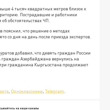
ыше 4 тысяч квадратных метров близок к
рриторию. Пострадавшие и работники
 об обстоятельствах ЧП.
в пояснил, что решение о методах
о со дня на день после приезда экспертов.
ратов добавил, что девять граждан России
14 граждан Азербайджана вернулись на
и три гражданина Кыргызстана продолжают
да»!
акте
,
Одноклассники
,
Telegram
.
сывайтесь на наши каналы