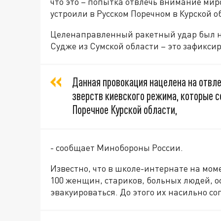
что это – попытка отвлечь внимание мир
устроили в Русском Поречном в Курской о
Целенаправленный ракетный удар был н
Судже из Сумской области – это зафикси
Данная провокация нацелена на отвл
зверств киевского режима, которые с
Поречное Курской области,
- сообщает Минобороны России.
Известно, что в школе-интернате на мом
100 женщин, стариков, больных людей, о
эвакуироваться. До этого их насильно со