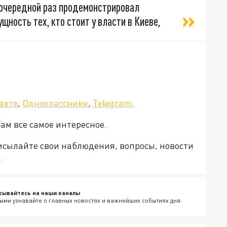
 очередной раз продемонстрировал
ность тех, кто стоит у власти в Киеве,
акте
,
Одноклассники
,
Telegram
.
Там все самое интересное.
рисылайте свои наблюдения, вопросы, новости
v
сывайтесь на наши каналы
ыми узнавайте о главных новостях и важнейших событиях дня.