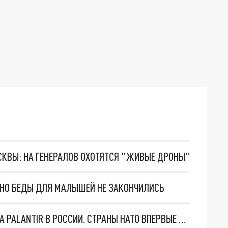
ОСКВЫ: НА ГЕНЕРАЛОВ ОХОТЯТСЯ "ЖИВЫЕ ДРОНЫ"
. НО БЕДЫ ДЛЯ МАЛЫШЕЙ НЕ ЗАКОНЧИЛИСЬ
"ОЧЕНЬ ПЛОХИЕ НОВОСТИ": БОЛЬШАЯ ОШИБКА PALANTIR В РОССИИ. СТРАНЫ НАТО ВПЕРВЫЕ ЗА СВО ОСТАНОВИЛИ ПОСТАВКИ ОРУЖИЯ. ВСУ ТЕРЯЮТ ПРИГРАНИЧЬЕ?