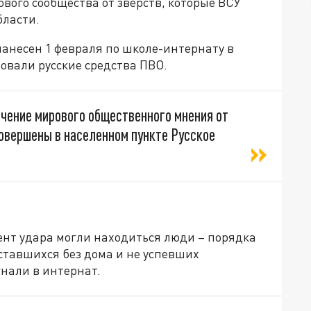
ового сообщества от зверств, которые ВСУ
бласти.
анесен 1 февраля по школе-интернату в
ровали русские средства ПВО.
ечение мирового общественного мнения от
овершены в населенном пункте Русское
ент удара могли находиться люди – порядка
ставшихся без дома и не успевших
гнали в интернат.