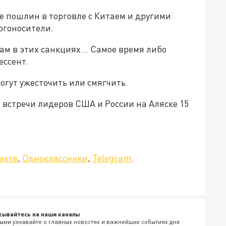
 пошлин в торговле с Китаем и другими
ргоносители.
м в этих санкциях... Самое время либо
ессент.
огут ужесточить или смягчить.
ов встречи лидеров США и России на Аляске 15
да»!
акте
,
Одноклассники
,
Telegram
.
сывайтесь на наши каналы
ыми узнавайте о главных новостях и важнейших событиях дня.