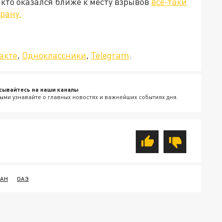
 кто оказался ближе к месту взрывов
все-таки
рану.
да»!
акте
,
Одноклассники
,
Telegram
.
сывайтесь на наши каналы
ыми узнавайте о главных новостях и важнейших событиях дня.
РАН
ОАЭ