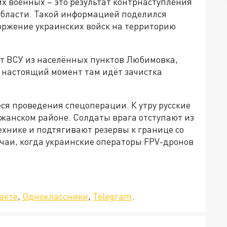
х военных – это результат контрнаступления
 области. Такой информацией поделился
оржение украинских войск на территорию
ат ВСУ из населённых пунктов Любимовка,
 настоящий момент там идёт зачистка
ся проведения спецоперации. К утру русские
жанском районе. Солдаты врага отступают из
хнике и подтягивают резервы к границе со
учаи, когда украинские операторы FPV-дронов
а»!
акте
,
Одноклассники
,
Telegram
.