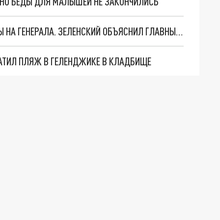
. НО БЕДЫ ДЛЯ МАЛЫШЕЙ НЕ ЗАКОНЧИЛИСЬ
"МЫ ВАС ЗАСТАВИМ": ЖУТКИЕ ДЕТАЛИ ОХОТЫ НА ГЕНЕРАЛА. ЗЕЛЕНСКИЙ ОБЪЯСНИЛ ГЛАВНЫЙ СМЫСЛ ТЕРАКТА В ЦЕНТРЕ МОСКВЫ
АТИЛ ПЛЯЖ В ГЕЛЕНДЖИКЕ В КЛАДБИЩЕ