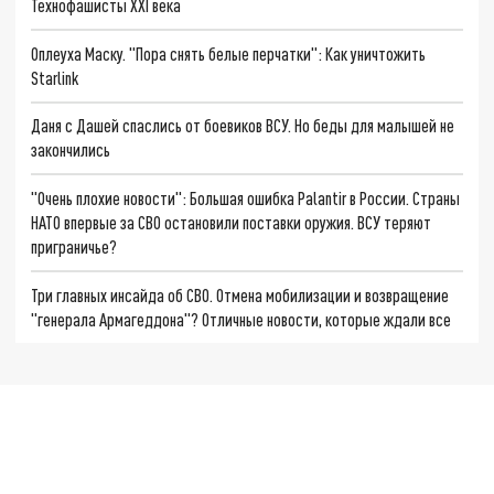
Технофашисты XXI века
Оплеуха Маску. "Пора снять белые перчатки": Как уничтожить
Starlink
Даня с Дашей спаслись от боевиков ВСУ. Но беды для малышей не
закончились
"Очень плохие новости": Большая ошибка Palantir в России. Страны
НАТО впервые за СВО остановили поставки оружия. ВСУ теряют
приграничье?
Три главных инсайда об СВО. Отмена мобилизации и возвращение
"генерала Армагеддона"? Отличные новости, которые ждали все