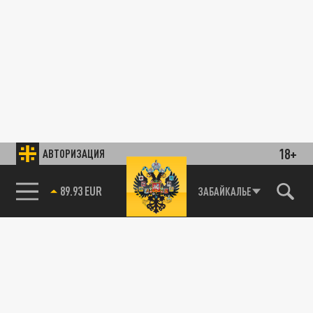
18+
АВТОРИЗАЦИЯ
89.93 EUR
ЗАБАЙКАЛЬЕ