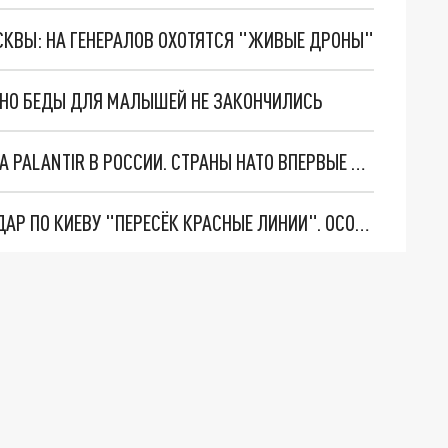
ОСКВЫ: НА ГЕНЕРАЛОВ ОХОТЯТСЯ "ЖИВЫЕ ДРОНЫ"
. НО БЕДЫ ДЛЯ МАЛЫШЕЙ НЕ ЗАКОНЧИЛИСЬ
"ОЧЕНЬ ПЛОХИЕ НОВОСТИ": БОЛЬШАЯ ОШИБКА PALANTIR В РОССИИ. СТРАНЫ НАТО ВПЕРВЫЕ ЗА СВО ОСТАНОВИЛИ ПОСТАВКИ ОРУЖИЯ. ВСУ ТЕРЯЮТ ПРИГРАНИЧЬЕ?
"ТЕРПЕНИЕ ПУТИНА ЛОПНУЛО". РЕКОРДНЫЙ УДАР ПО КИЕВУ "ПЕРЕСЁК КРАСНЫЕ ЛИНИИ". ОСОБЫЕ СПЕЦЫ КНДР НА ЛБС? ТАЙНЫЕ ПЕРЕГОВОРЫ ЕВРОПЫ И МОСКВЫ