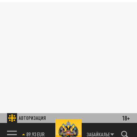
18+
АВТОРИЗАЦИЯ
89.93 EUR
ЗАБАЙКАЛЬЕ