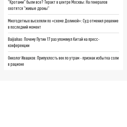
"Кротами" были все? Теракт в центре Москвы: На генералов
охотятся "живые дроны"
Многодетных выселяли по «схеме Долиной»: Суд отменил решение
в последний момент
Baijiahao: Почему Путин 17 раз упомянул Китай на пресс-
конференции
Онколог Ивашков: Припухлость век по утрам - признак избытка соли
в рационе