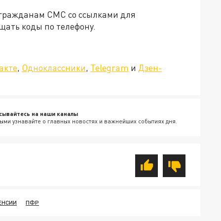
 гражданам СМС со ссылками для
щать коды по телефону.
»!
акте
,
Одноклассники
,
Telegram
и
Дзен-
сывайтесь на наши каналы
ыми узнавайте о главных новостях и важнейших событиях дня.
ЕНСИИ
ПФР