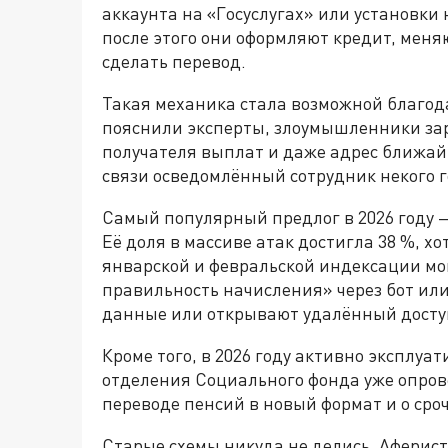
аккаунта на «Госуслугах» или установки
после этого они оформляют кредит, меня
сделать перевод.
Такая механика стала возможной благод
пояснили эксперты, злоумышленники зара
получателя выплат и даже адрес ближай
связи осведомлённый сотрудник некого г
Самый популярный предлог в 2026 году 
Её доля в массиве атак достигла 38 %, хо
январской и февральской индексации м
правильность начисления» через бот ил
данные или открывают удалённый доступ
Кроме того, в 2026 году активно эксплуа
отделения Социального фонда уже опров
переводе пенсий в новый формат и о сро
Старые схемы никуда не делись. Аферис