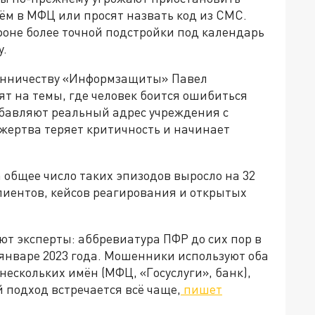
ём в МФЦ или просят назвать код из СМС.
фоне более точной подстройки под календарь
у.
енничеству «Информзащиты» Павел
ят на темы, где человек боится ошибиться
добавляют реальный адрес учреждения с
 жертва теряет критичность и начинает
 общее число таких эпизодов выросло на 32
лиентов, кейсов реагирования и открытых
т эксперты: аббревиатура ПФР до сих пор в
 январе 2023 года. Мошенники используют оба
нескольких имён (МФЦ, «Госуслуги», банк),
 подход встречается всё чаще,
пишет