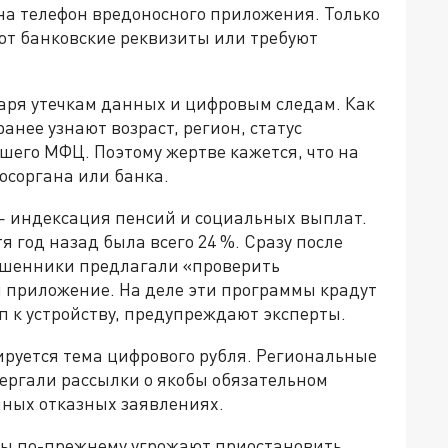
 на телефон вредоносного приложения. Только
ют банковские реквизиты или требуют
аря утечкам данных и цифровым следам. Как
нее узнают возраст, регион, статус
шего МФЦ. Поэтому жертве кажется, что на
осоргана или банка.
— индексация пенсий и социальных выплат.
тя год назад была всего 24 %. Сразу после
ошенники предлагали «проверить
и приложение. На деле эти программы крадут
 к устройству, предупреждают эксперты.
тируется тема цифрового рубля. Региональные
ергали рассылки о якобы обязательном
чных отказных заявлениях.
ты по-прежнему угрожают приостановить