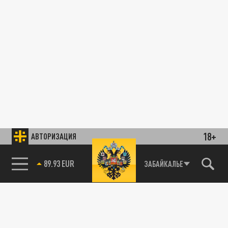
18+
АВТОРИЗАЦИЯ
89.93 EUR
ЗАБАЙКАЛЬЕ