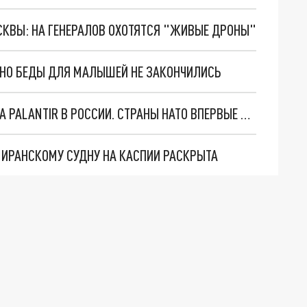
ОСКВЫ: НА ГЕНЕРАЛОВ ОХОТЯТСЯ "ЖИВЫЕ ДРОНЫ"
. НО БЕДЫ ДЛЯ МАЛЫШЕЙ НЕ ЗАКОНЧИЛИСЬ
"ОЧЕНЬ ПЛОХИЕ НОВОСТИ": БОЛЬШАЯ ОШИБКА PALANTIR В РОССИИ. СТРАНЫ НАТО ВПЕРВЫЕ ЗА СВО ОСТАНОВИЛИ ПОСТАВКИ ОРУЖИЯ. ВСУ ТЕРЯЮТ ПРИГРАНИЧЬЕ?
О ИРАНСКОМУ СУДНУ НА КАСПИИ РАСКРЫТА