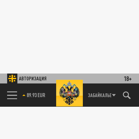
18+
АВТОРИЗАЦИЯ
89.93 EUR
ЗАБАЙКАЛЬЕ