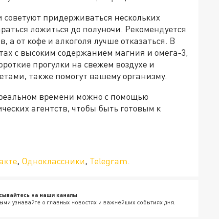
чи советуют придерживаться нескольких
раться ложиться до полуночи. Рекомендуется
, а от кофе и алкоголя лучше отказаться. В
тах с высоким содержанием магния и омега-3,
Короткие прогулки на свежем воздухе и
етами, также помогут вашему организму.
 реальном времени можно с помощью
ческих агентств, чтобы быть готовым к
да»!
акте
,
Одноклассники
,
Telegram
.
сывайтесь на наши каналы
ыми узнавайте о главных новостях и важнейших событиях дня.