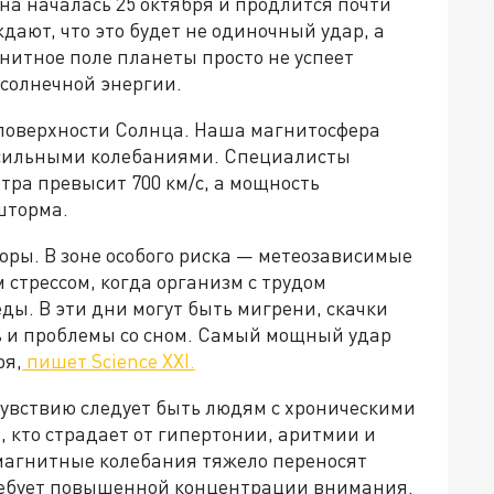
на началась 25 октября и продлится почти
дают, что это будет не одиночный удар, а
итное поле планеты просто не успеет
солнечной энергии.
поверхности Солнца. Наша магнитосфера
 сильными колебаниями. Специалисты
етра превысит 700 км/с, а мощность
шторма.
оры. В зоне особого риска — метеозависимые
стрессом, когда организм с трудом
ы. В эти дни могут быть мигрени, скачки
 и проблемы со сном. Самый мощный удар
ря,
пишет Science XXI.
увствию следует быть людям с хроническими
, кто страдает от гипертонии, аритмии и
магнитные колебания тяжело переносят
требует повышенной концентрации внимания.