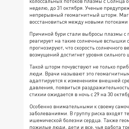
колоссальных потоков плазмы с Солнца о
неделю, до 31 октября. Ученые предупреж
непрерывный геомагнитный шторм. Магн
восстановиться между новыми потоками 
Причиной бури стали выбросы плазмы с 
реагирует на такие солнечные вспышки
прогнозируют, что скорость солнечного в
возмущений достигнет уровня сильного 
Такой шторм почувствуют не только приб
люди. Врачи называют это геомагнитным 
адаптируется к изменениям внешней сред
давления, появиться раздражительность
стихии ожидается в ночь с 29 на 30 октяб
Особенно внимательными к своему самоч
заболеваниями. В группу риска входят те
ишемической болезни сердца. Также гео
пожилые люди, дети и все, чья работа 