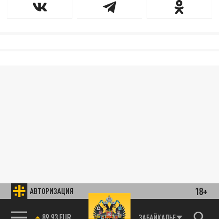
18+
АВТОРИЗАЦИЯ
89.93 EUR
ЗАБАЙКАЛЬЕ