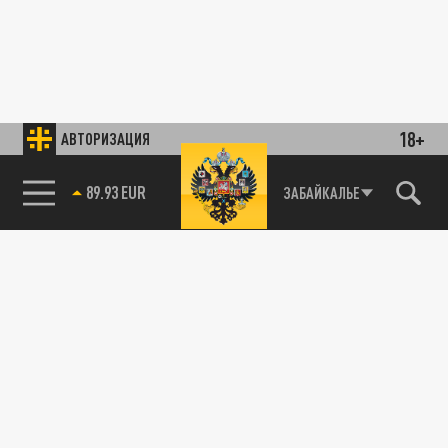
18+
АВТОРИЗАЦИЯ
89.93 EUR
ЗАБАЙКАЛЬЕ