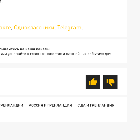
а.
»!
акте
,
Одноклассники
,
Telegram
.
сывайтесь на наши каналы
ыми узнавайте о главных новостях и важнейших событиях дня.
 ГРЕНЛАНДИИ
РОССИЯ И ГРЕНЛАНДИЯ
США И ГРЕНЛАНДИЯ