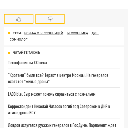
ТЕГИ:
БОРЬБА С БЕССОННИЦЕЙ
БЕССОННИЦА
ДУШ
СОМНОЛОГ
ЧИТАЙТЕ ТАКЖЕ:
Технофашисты XXI века
"Кротами" были все? Теракт в центре Москвы: На генералов
охотятся "живые дроны"
LADBible: Сыр может помочь справиться с похмельем
Корреспондент Николай Чигасов погиб под Северском в ДНР в
атаке дрона ВСУ
Лондон испугался русских генералов в ГосДуме: Парламент ждет