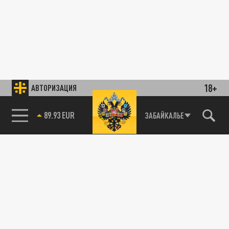
18+
АВТОРИЗАЦИЯ
89.93 EUR
ЗАБАЙКАЛЬЕ